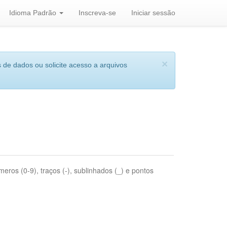
Idioma Padrão
Inscreva-se
Iniciar sessão
×
 de dados ou solicite acesso a arquivos
eros (0-9), traços (-), sublinhados (_) e pontos