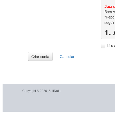
Data d
Bem-vi
"Repos
seguir
1.
1.1. A
Li e
1.2. V
dados 
Criar conta
Cancelar
2.
2.1. P
garant
conjun
autora
Copyright © 2026, SoilData
2.2. S
dos di
2.3. A