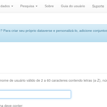
Suporte
r dados
Pesquisa
Sobre
Guia do usuário
 Para criar seu próprio dataverse e personalizá-lo, adicione conjuntos
nome de usuário válido de 2 a 60 caracteres contendo letras (a-Z), núm
ha deve conter: