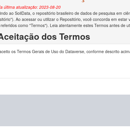
a última atualização: 2023-08-20
ndo ao SoilData, o repositório brasileiro de dados de pesquisa em ciên
itório"). Ao acessar ou utilizar o Repositório, você concorda em esta
 referidos como "Termos"). Leia atentamente estes Termos antes de util
 Aceitação dos Termos
o depositar dados no Repositório, você reconhece que leu e concorda
 aceito os Termos Gerais de Uso do Dataverse, conforme descrito acim
ocê declara ser o criador/autor dos dados ou ter obtido permissão do c
no Repositório.
 Direitos Autorais e Licença
ara administrar adequadamente e preservar o conteúdo para uso futuro
ias em relação aos direitos autorais dos dados depositados. Se a lei de 
to de dados e você for o proprietário dos direitos autorais, ao aceita
is de seu trabalho e o direito de enviar o conjunto de dados a editores 
e os direitos autorais forem aplicáveis e você não for o proprietário dos
reitos autorais lhe deu permissão irrestrita para disponibilizar o conju
o depositar dados no Repositório, você concede ao MapBiomas o direito