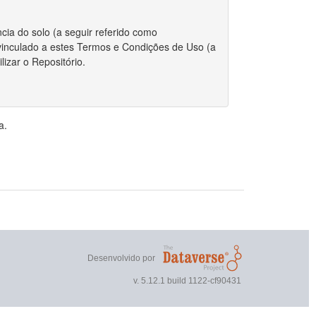
cia do solo (a seguir referido como
r vinculado a estes Termos e Condições de Uso (a
izar o Repositório.
 integralmente com estes Termos.
a.
riador/autor para depositar qualquer conjunto de
, o Repositório requer certas permissões e
direitos autorais for aplicável ao envio do
r estes Termos, você ainda mantém os direitos
ou outros repositórios.
Desenvolvido por
 direitos autorais, você declara que o proprietário
v. 5.12.1 build 1122-cf90431
nto de dados publicamente.
 não exclusivo de reproduzir, traduzir e