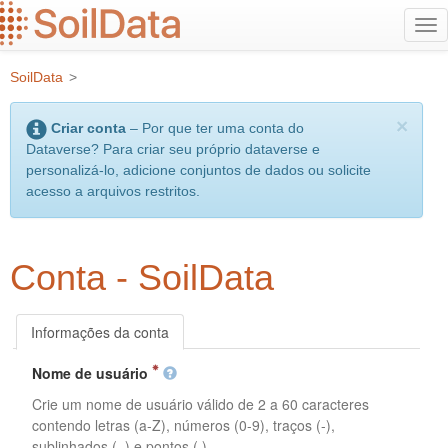
Ir
Alt
para
na
o
SoilData
>
conteúdo
principal
×
Criar conta
– Por que ter uma conta do
Dataverse? Para criar seu próprio dataverse e
personalizá-lo, adicione conjuntos de dados ou solicite
acesso a arquivos restritos.
Conta - SoilData
Informações da conta
Nome de usuário
Crie um nome de usuário válido de 2 a 60 caracteres
contendo letras (a-Z), números (0-9), traços (-),
sublinhados (_) e pontos (.).