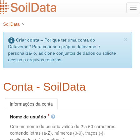
Ir
Alt
para
na
o
SoilData
>
conteúdo
principal
×
Criar conta
– Por que ter uma conta do
Dataverse? Para criar seu próprio dataverse e
personalizá-lo, adicione conjuntos de dados ou solicite
acesso a arquivos restritos.
Conta - SoilData
Informações da conta
Nome de usuário
Crie um nome de usuário válido de 2 a 60 caracteres
contendo letras (a-Z), números (0-9), traços (-),
sublinhados (_) e pontos (.).