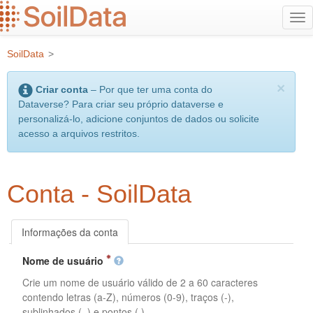
Ir
Alt
para
na
o
SoilData
>
conteúdo
principal
×
Criar conta
– Por que ter uma conta do
Dataverse? Para criar seu próprio dataverse e
personalizá-lo, adicione conjuntos de dados ou solicite
acesso a arquivos restritos.
Conta - SoilData
Informações da conta
Nome de usuário
Crie um nome de usuário válido de 2 a 60 caracteres
contendo letras (a-Z), números (0-9), traços (-),
sublinhados (_) e pontos (.).