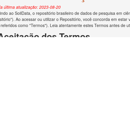
a última atualização: 2023-08-20
ndo ao SoilData, o repositório brasileiro de dados de pesquisa em ciên
itório"). Ao acessar ou utilizar o Repositório, você concorda em esta
 referidos como "Termos"). Leia atentamente estes Termos antes de util
 Aceitação dos Termos
o depositar dados no Repositório, você reconhece que leu e concorda
 aceito os Termos Gerais de Uso do Dataverse, conforme descrito acim
ocê declara ser o criador/autor dos dados ou ter obtido permissão do c
no Repositório.
 Direitos Autorais e Licença
ara administrar adequadamente e preservar o conteúdo para uso futuro
ias em relação aos direitos autorais dos dados depositados. Se a lei de 
to de dados e você for o proprietário dos direitos autorais, ao aceita
is de seu trabalho e o direito de enviar o conjunto de dados a editores 
e os direitos autorais forem aplicáveis e você não for o proprietário dos
reitos autorais lhe deu permissão irrestrita para disponibilizar o conju
o depositar dados no Repositório, você concede ao MapBiomas o direito