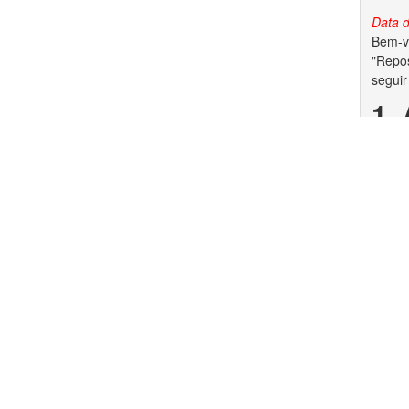
Data d
Bem-vi
"Repos
seguir
1.
1.1. A
Li e
1.2. V
dados 
Criar conta
Cancelar
2.
2.1. P
garant
conjun
autora
Copyright © 2026, SoilData
2.2. S
dos di
2.3. A