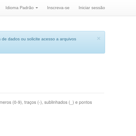
Idioma Padrão
Inscreva-se
Iniciar sessão
×
 de dados ou solicite acesso a arquivos
eros (0-9), traços (-), sublinhados (_) e pontos