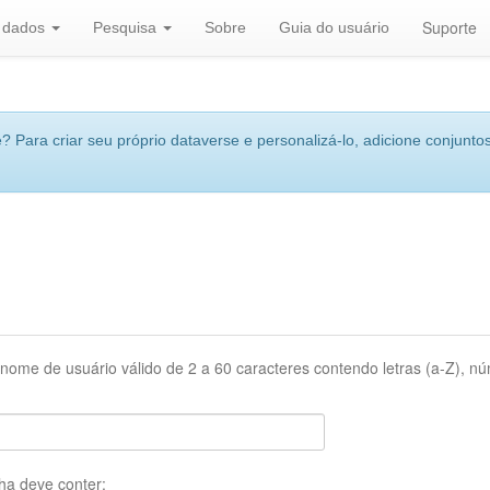
Suporte
r dados
Pesquisa
Sobre
Guia do usuário
 Para criar seu próprio dataverse e personalizá-lo, adicione conjuntos
nome de usuário válido de 2 a 60 caracteres contendo letras (a-Z), núm
ha deve conter: