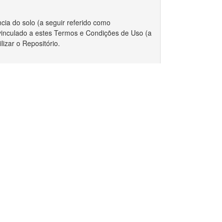
cia do solo (a seguir referido como
r vinculado a estes Termos e Condições de Uso (a
izar o Repositório.
 integralmente com estes Termos.
a.
riador/autor para depositar qualquer conjunto de
, o Repositório requer certas permissões e
direitos autorais for aplicável ao envio do
r estes Termos, você ainda mantém os direitos
ou outros repositórios.
Desenvolvido por
 direitos autorais, você declara que o proprietário
v. 5.12.1 build 1122-cf90431
nto de dados publicamente.
 não exclusivo de reproduzir, traduzir e