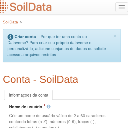
Ir
Alt
para
na
o
SoilData
>
conteúdo
principal
×
Criar conta
– Por que ter uma conta do
Dataverse? Para criar seu próprio dataverse e
personalizá-lo, adicione conjuntos de dados ou solicite
acesso a arquivos restritos.
Conta - SoilData
Informações da conta
Nome de usuário
Crie um nome de usuário válido de 2 a 60 caracteres
contendo letras (a-Z), números (0-9), traços (-),
sublinhados (_) e pontos (.).