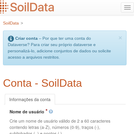
Ir
Alt
para
na
o
SoilData
>
conteúdo
principal
×
Criar conta
– Por que ter uma conta do
Dataverse? Para criar seu próprio dataverse e
personalizá-lo, adicione conjuntos de dados ou solicite
acesso a arquivos restritos.
Conta - SoilData
Informações da conta
Nome de usuário
Crie um nome de usuário válido de 2 a 60 caracteres
contendo letras (a-Z), números (0-9), traços (-),
sublinhados (_) e pontos (.).