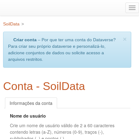
Ir
Alt
para
na
o
SoilData
>
conteúdo
principal
×
Criar conta
– Por que ter uma conta do Dataverse?
Para criar seu próprio dataverse e personalizá-lo,
adicione conjuntos de dados ou solicite acesso a
arquivos restritos.
Conta - SoilData
Informações da conta
Nome de usuário
Crie um nome de usuário válido de 2 a 60 caracteres
contendo letras (a-Z), números (0-9), traços (-),
sublinhados (_) e pontos (.).