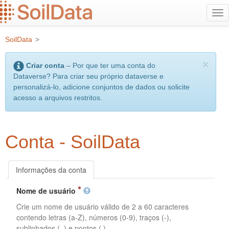
Ir
Alt
para
na
o
SoilData
>
conteúdo
principal
×
Criar conta
– Por que ter uma conta do
Dataverse? Para criar seu próprio dataverse e
personalizá-lo, adicione conjuntos de dados ou solicite
acesso a arquivos restritos.
Conta - SoilData
Informações da conta
Nome de usuário
Crie um nome de usuário válido de 2 a 60 caracteres
contendo letras (a-Z), números (0-9), traços (-),
sublinhados (_) e pontos (.).