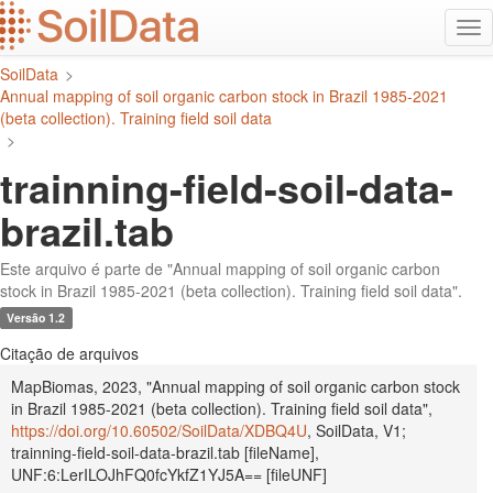
Ir
Alt
para
na
o
SoilData
>
conteúdo
Annual mapping of soil organic carbon stock in Brazil 1985-2021
principal
(beta collection). Training field soil data
>
trainning-field-soil-data-
brazil.tab
Este arquivo é parte de "Annual mapping of soil organic carbon
stock in Brazil 1985-2021 (beta collection). Training field soil data".
Versão 1.2
Citação de arquivos
MapBiomas, 2023, "Annual mapping of soil organic carbon stock
in Brazil 1985-2021 (beta collection). Training field soil data",
https://doi.org/10.60502/SoilData/XDBQ4U
, SoilData, V1;
trainning-field-soil-data-brazil.tab [fileName],
UNF:6:LerILOJhFQ0fcYkfZ1YJ5A== [fileUNF]