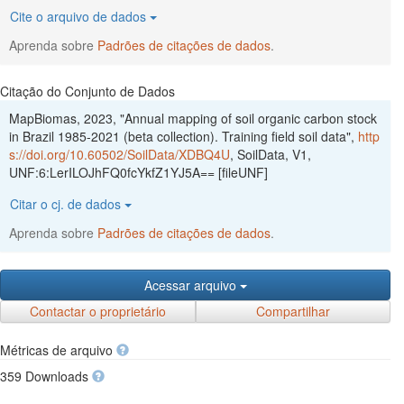
Cite o arquivo de dados
Aprenda sobre
Padrões de citações de dados
.
Citação do Conjunto de Dados
MapBiomas, 2023, "Annual mapping of soil organic carbon stock
in Brazil 1985-2021 (beta collection). Training field soil data",
http
s://doi.org/10.60502/SoilData/XDBQ4U
, SoilData, V1,
UNF:6:LerILOJhFQ0fcYkfZ1YJ5A== [fileUNF]
Citar o cj. de dados
Aprenda sobre
Padrões de citações de dados
.
Acessar arquivo
Contactar o proprietário
Compartilhar
Métricas de arquivo
359 Downloads