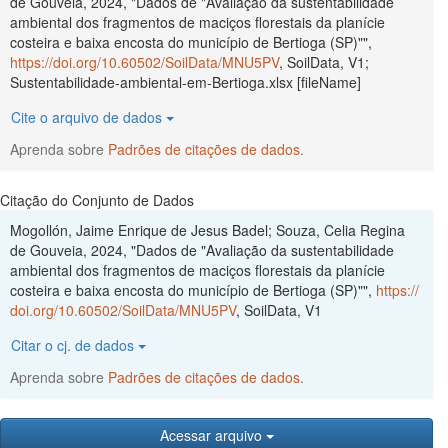
de Gouveia, 2024, "Dados de "Avaliação da sustentabilidade
ambiental dos fragmentos de maciços florestais da planície
costeira e baixa encosta do município de Bertioga (SP)"",
https://doi.org/10.60502/SoilData/MNU5PV
, SoilData, V1;
Sustentabilidade-ambiental-em-Bertioga.xlsx [fileName]
Cite o arquivo de dados
Aprenda sobre
Padrões de citações de dados
.
Citação do Conjunto de Dados
Mogollón, Jaime Enrique de Jesus Badel; Souza, Celia Regina
de Gouveia, 2024, "Dados de "Avaliação da sustentabilidade
ambiental dos fragmentos de maciços florestais da planície
costeira e baixa encosta do município de Bertioga (SP)"",
https://
doi.org/10.60502/SoilData/MNU5PV
, SoilData, V1
Citar o cj. de dados
Aprenda sobre
Padrões de citações de dados
.
Acessar arquivo