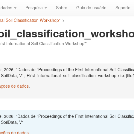
r dados
Pesquisa
Sobre
Guia do usuário
Suporte
nal Soil Classification Workshop"
>
soil_classification_worksh
st International Soil Classification Workshop"".
026, "Dados de "Proceedings of the First International Soil Classific
, SoilData, V1; First_international_soil_classification_workshop.xlsx [fi
tações de dados
.
026, "Dados de "Proceedings of the First International Soil Classific
, SoilData, V1
tações de dados
.