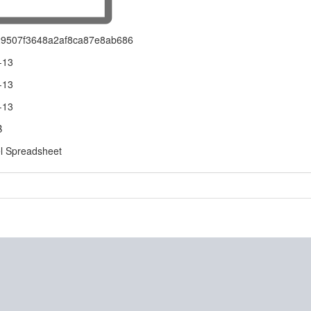
9507f3648a2af8ca87e8ab686
-13
-13
-13
B
l Spreadsheet