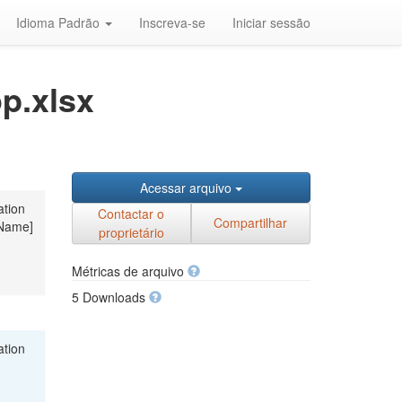
Idioma Padrão
Inscreva-se
Iniciar sessão
op.xlsx
Acessar arquivo
ation
Contactar o
Compartilhar
leName]
proprietário
Métricas de arquivo
5 Downloads
ation