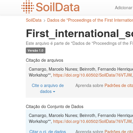
Ir
Adiciona
para
o
SoilData
>
Dados de "Proceedings of the First Internatio
conteúdo
principal
First_international_
Este arquivo é parte de "Dados de "Proceedings of the Fir
Versão 1.0
Citação de arquivos
Camargo, Marcelo Nunes; Beinroth, Fernando Henrique, 2
Workshop"",
https://doi.org/10.60502/SoilData/76VTJW
Cite o arquivo de
Aprenda sobre
Padrões de ci
dados
Citação do Conjunto de Dados
Camargo, Marcelo Nunes; Beinroth, Fernando Henrique, 2
Workshop"",
https://doi.org/10.60502/SoilData/76VTJW
Citar o cj. de dados
Aprenda sobre
Padrões de ci