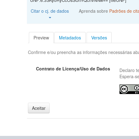
UNF:6:3SKy0RyCcOsSUh+QchvNNw== [fileUNF]
Citar o cj. de dados
Aprenda sobre
Padrões de ci
Preview
Metadados
Versões
Confirme e/ou preencha as informações necessárias aba
Contrato de Licença/Uso de Dados
Declaro t
Espera-se
Aceitar