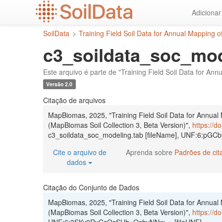
Ir
Adiciona
para
o
SoilData
>
Training Field Soil Data for Annual Mapping 
conteúdo
principal
c3_soildata_soc_mod
Este arquivo é parte de "Training Field Soil Data for An
Versão 2.0
Citação de arquivos
MapBiomas, 2025, "Training Field Soil Data for Annual
(MapBiomas Soil Collection 3, Beta Version)",
https://d
c3_soildata_soc_modeling.tab [fileName], UNF:6:pG
Cite o arquivo de
Aprenda sobre
Padrões de ci
dados
Citação do Conjunto de Dados
MapBiomas, 2025, "Training Field Soil Data for Annual
(MapBiomas Soil Collection 3, Beta Version)",
https://d