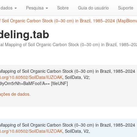
r dados
Pesquisa
Sobre
Guia do usuário
Suporte
of Soil Organic Carbon Stock (0–30 cm) in Brazil, 1985–2024 (MapBiomas
eling.tab
nual Mapping of Soil Organic Carbon Stock (0–30 cm) in Brazil, 1985–20
 Mapping of Soil Organic Carbon Stock (0–30 cm) in Brazil, 1985–2024
oi.org/10.60502/SoilData/IUZOAK
, SoilData, V2;
Cb9yOm5rNh+BaMFoof/A== [fileUNF]
tações de dados
.
 Mapping of Soil Organic Carbon Stock (0–30 cm) in Brazil, 1985–2024
oi.org/10.60502/SoilData/IUZOAK
, SoilData, V2,