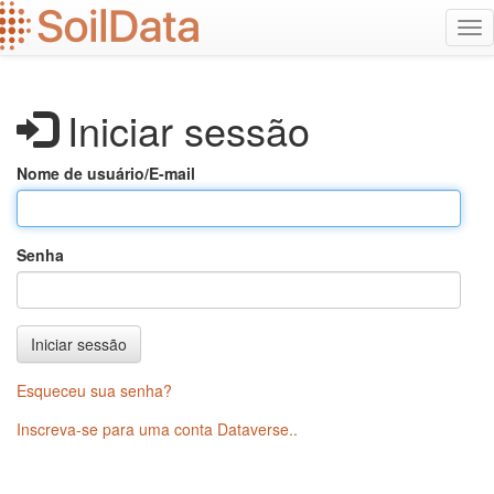
Ir
Alt
para
na
o
conteúdo
principal
Iniciar sessão
Nome de usuário/E-mail
Senha
Iniciar sessão
Esqueceu sua senha?
Inscreva-se para uma conta Dataverse.
.