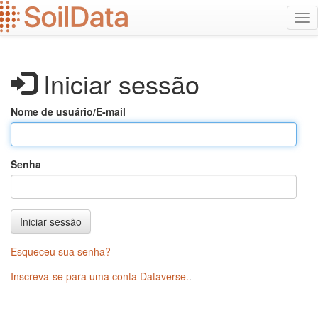
Ir
Alt
para
na
o
conteúdo
principal
Iniciar sessão
Nome de usuário/E-mail
Senha
Iniciar sessão
Esqueceu sua senha?
Inscreva-se para uma conta Dataverse.
.