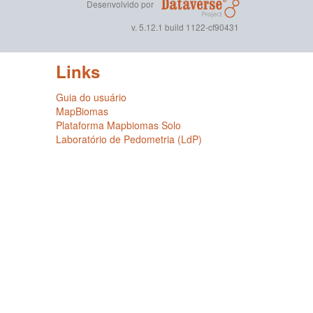
Desenvolvido por
v. 5.12.1 build 1122-cf90431
Links
Guia do usuário
MapBiomas
Plataforma Mapbiomas Solo
Laboratório de Pedometria (LdP)