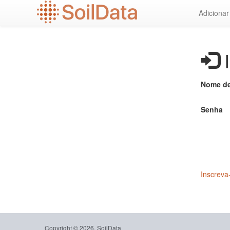
Ir
Adiciona
para
o
conteúdo
principal
I
Nome de
Senha
Inscreva
Copyright © 2026, SoilData