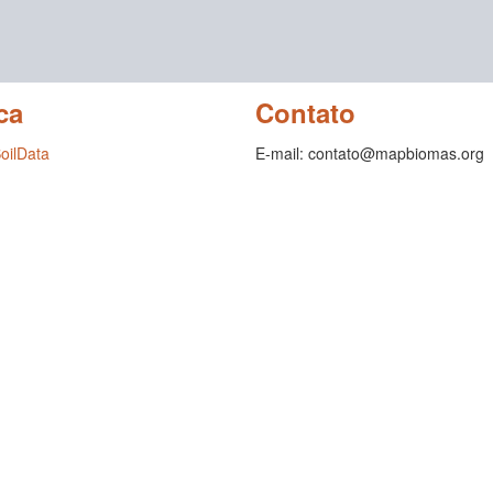
ca
Contato
SoilData
E-mail: contato@mapbiomas.org