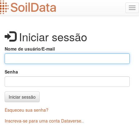
Ir
Alt
para
na
o
conteúdo
principal
Iniciar sessão
Nome de usuário/E-mail
Senha
Iniciar sessão
Esqueceu sua senha?
Inscreva-se para uma conta Dataverse.
.