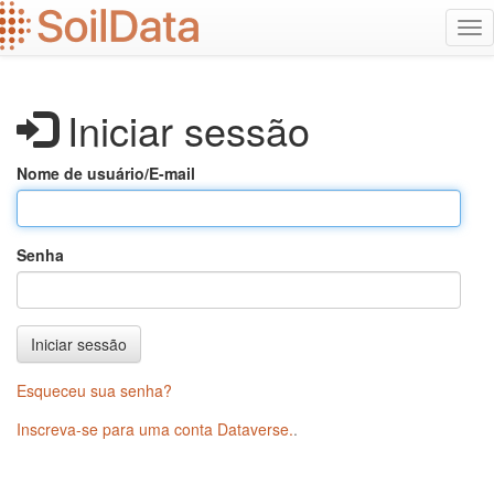
Ir
Alt
para
na
o
conteúdo
principal
Iniciar sessão
Nome de usuário/E-mail
Senha
Iniciar sessão
Esqueceu sua senha?
Inscreva-se para uma conta Dataverse.
.