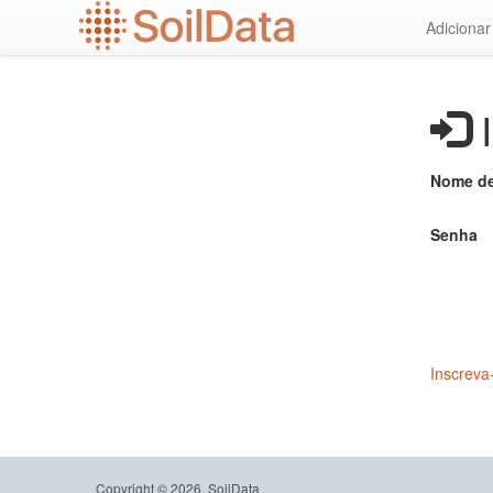
Ir
Adiciona
para
o
conteúdo
principal
I
Nome de
Senha
Inscreva
Copyright © 2026, SoilData