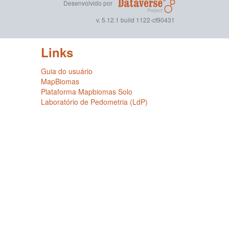
Desenvolvido por
v. 5.12.1 build 1122-cf90431
Links
Guia do usuário
MapBiomas
Plataforma Mapbiomas Solo
Laboratório de Pedometria (LdP)