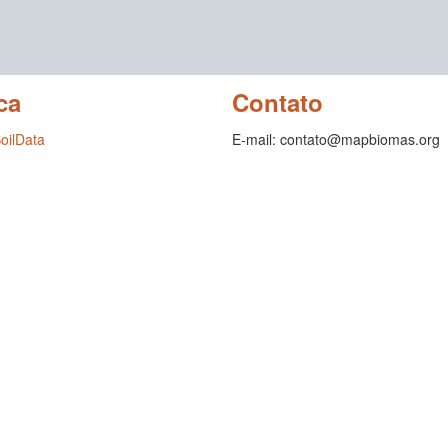
ca
Contato
SoilData
E-mail: contato@mapbiomas.org