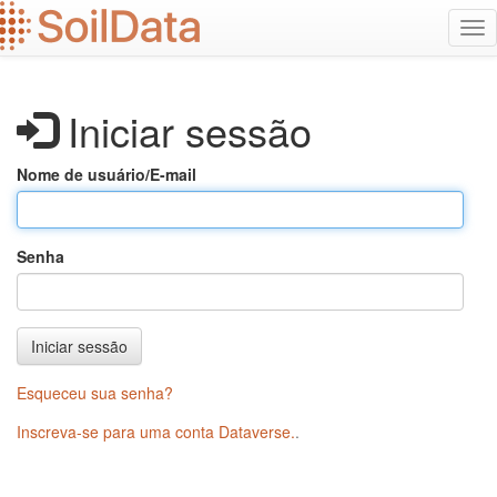
Ir
Alt
para
na
o
conteúdo
principal
Iniciar sessão
Nome de usuário/E-mail
Senha
Iniciar sessão
Esqueceu sua senha?
Inscreva-se para uma conta Dataverse.
.