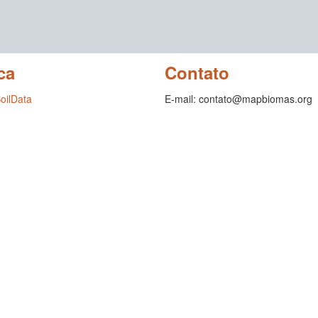
ca
Contato
SoilData
E-mail: contato@mapbiomas.org