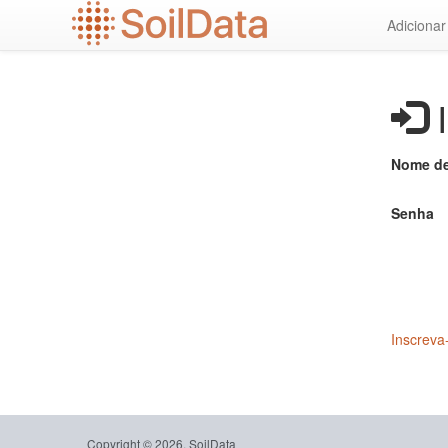
Ir
Adiciona
para
o
conteúdo
principal
I
Nome de
Senha
Inscreva
Copyright © 2026, SoilData