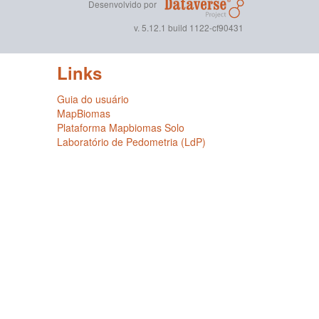
Desenvolvido por
v. 5.12.1 build 1122-cf90431
Links
Guia do usuário
MapBiomas
Plataforma Mapbiomas Solo
Laboratório de Pedometria (LdP)