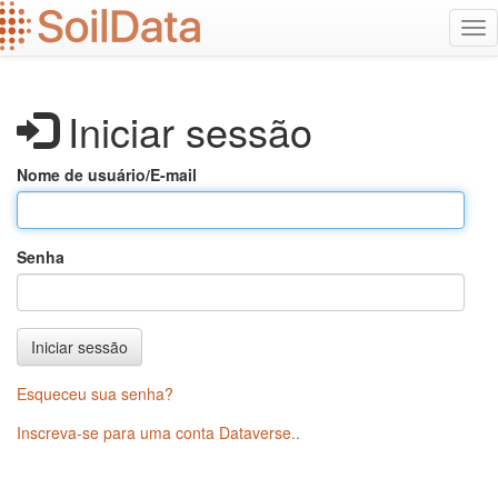
Ir
Alt
para
na
o
conteúdo
principal
Iniciar sessão
Nome de usuário/E-mail
Senha
Iniciar sessão
Esqueceu sua senha?
Inscreva-se para uma conta Dataverse.
.