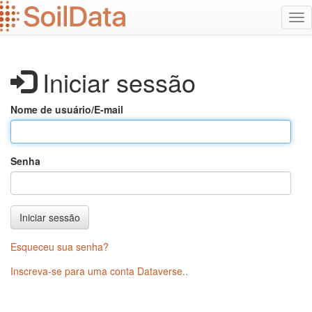
Ir
Alt
para
na
o
conteúdo
principal
Iniciar sessão
Nome de usuário/E-mail
Senha
Iniciar sessão
Esqueceu sua senha?
Inscreva-se para uma conta Dataverse.
.