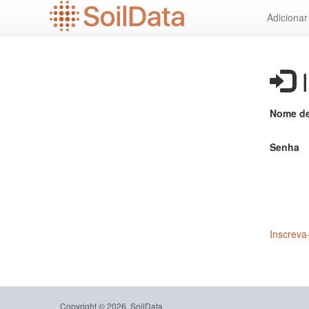
Ir
Adiciona
para
o
conteúdo
principal
I
Nome de
Senha
Inscreva
Copyright © 2026, SoilData