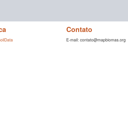
ca
Contato
SoilData
E-mail: contato@mapbiomas.org