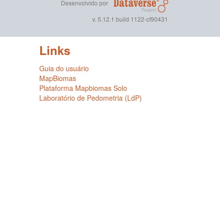
Desenvolvido por
v. 5.12.1 build 1122-cf90431
Links
Guia do usuário
MapBiomas
Plataforma Mapbiomas Solo
Laboratório de Pedometria (LdP)