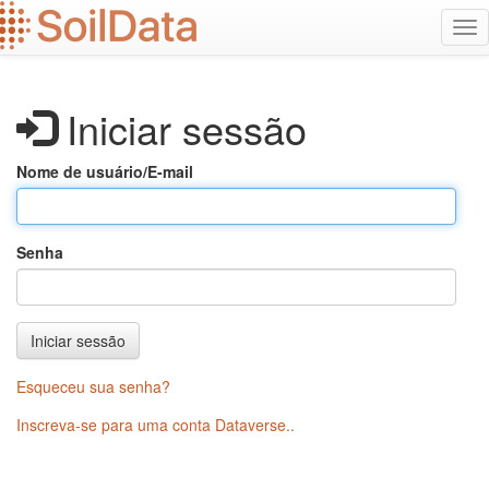
Ir
Alt
para
na
o
conteúdo
principal
Iniciar sessão
Nome de usuário/E-mail
Senha
Iniciar sessão
Esqueceu sua senha?
Inscreva-se para uma conta Dataverse.
.