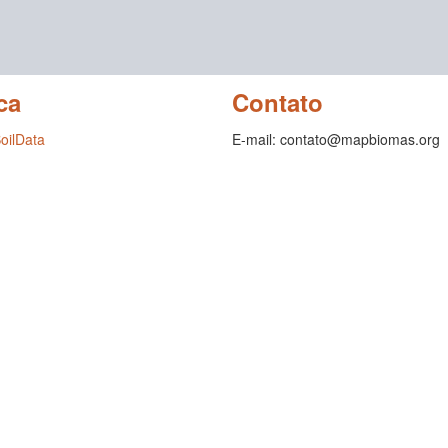
ca
Contato
SoilData
E-mail: contato@mapbiomas.org