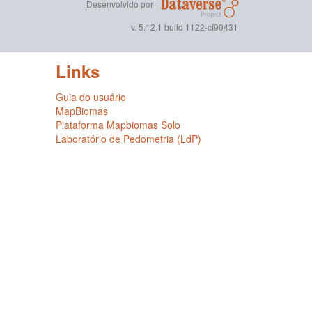
Desenvolvido por
v. 5.12.1 build 1122-cf90431
Links
Guia do usuário
MapBiomas
Plataforma Mapbiomas Solo
Laboratório de Pedometria (LdP)