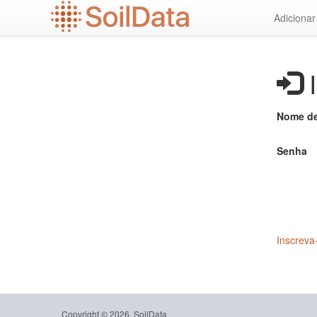
Ir
Adiciona
para
o
conteúdo
principal
I
Nome de
Senha
Inscreva
Copyright © 2026, SoilData