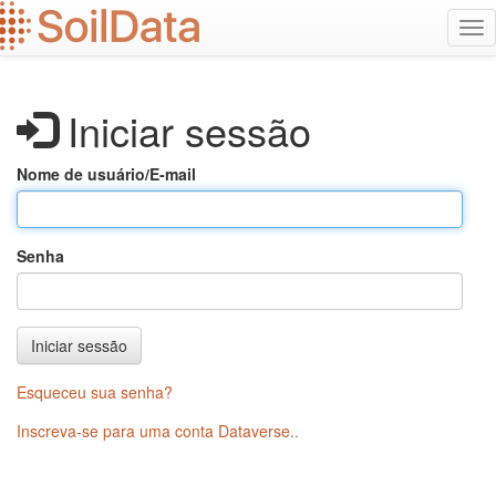
Ir
Alt
para
na
o
conteúdo
principal
Iniciar sessão
Nome de usuário/E-mail
Senha
Iniciar sessão
Esqueceu sua senha?
Inscreva-se para uma conta Dataverse.
.