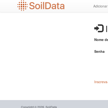
Ir
Adiciona
para
o
conteúdo
principal
I
Nome de
Senha
Inscreva
Copyright © 2026, SoilData