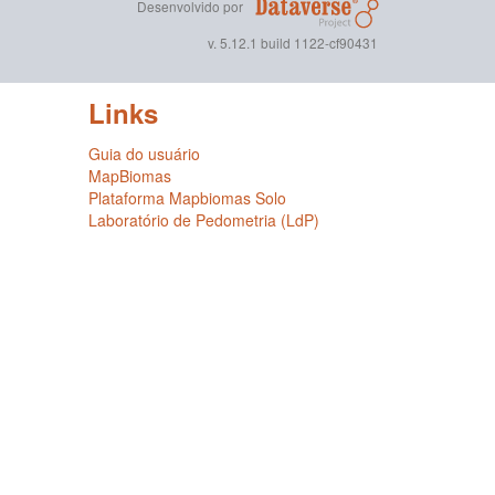
Desenvolvido por
v. 5.12.1 build 1122-cf90431
Links
Guia do usuário
MapBiomas
Plataforma Mapbiomas Solo
Laboratório de Pedometria (LdP)