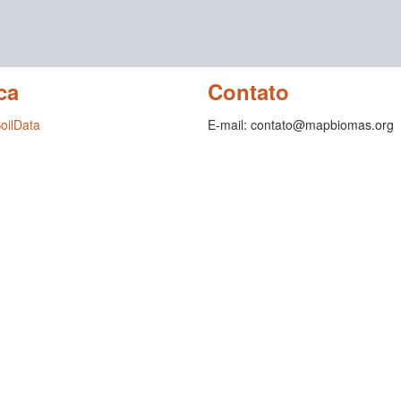
ca
Contato
SoilData
E-mail: contato@mapbiomas.org