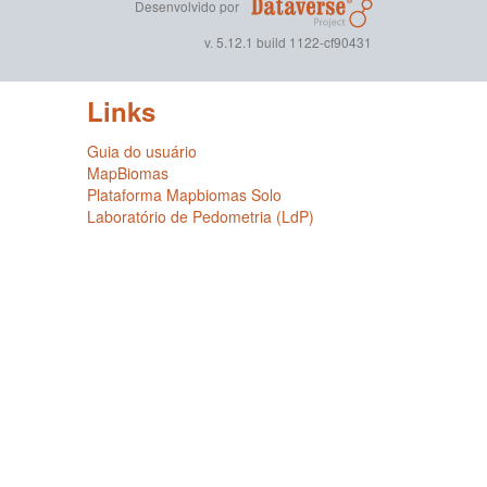
Desenvolvido por
v. 5.12.1 build 1122-cf90431
Links
Guia do usuário
MapBiomas
Plataforma Mapbiomas Solo
Laboratório de Pedometria (LdP)