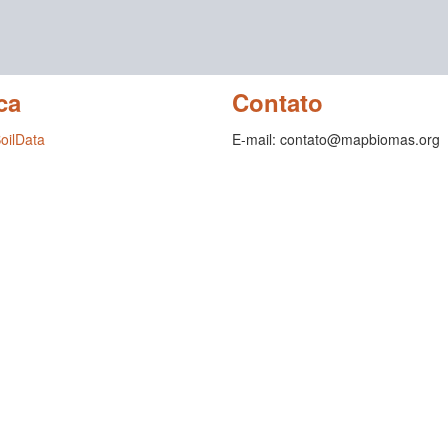
ca
Contato
SoilData
E-mail: contato@mapbiomas.org