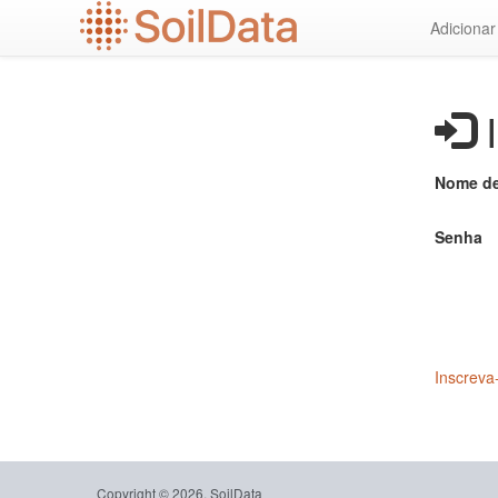
Ir
Adiciona
para
o
conteúdo
principal
I
Nome de
Senha
Inscreva
Copyright © 2026, SoilData