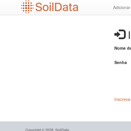
Ir
Adiciona
para
o
conteúdo
principal
I
Nome de
Senha
Inscreva
Copyright © 2026, SoilData