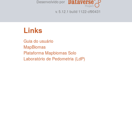
Desenvolvido por
v. 5.12.1 build 1122-cf90431
Links
Guia do usuário
MapBiomas
Plataforma Mapbiomas Solo
Laboratório de Pedometria (LdP)