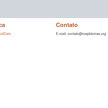
ca
Contato
SoilData
E-mail: contato@mapbiomas.org