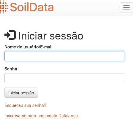
Ir
Alt
para
na
o
conteúdo
principal
Iniciar sessão
Nome de usuário/E-mail
Senha
Iniciar sessão
Esqueceu sua senha?
Inscreva-se para uma conta Dataverse.
.