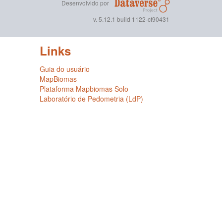
Desenvolvido por
v. 5.12.1 build 1122-cf90431
Links
Guia do usuário
MapBiomas
Plataforma Mapbiomas Solo
Laboratório de Pedometria (LdP)