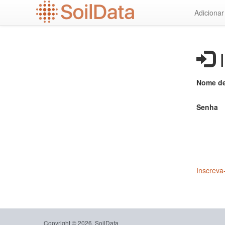
Ir
Adiciona
para
o
conteúdo
principal
I
Nome de
Senha
Inscreva
Copyright © 2026, SoilData