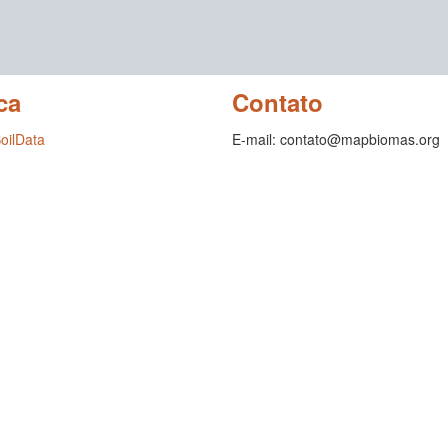
ca
Contato
SoilData
E-mail: contato@mapbiomas.org