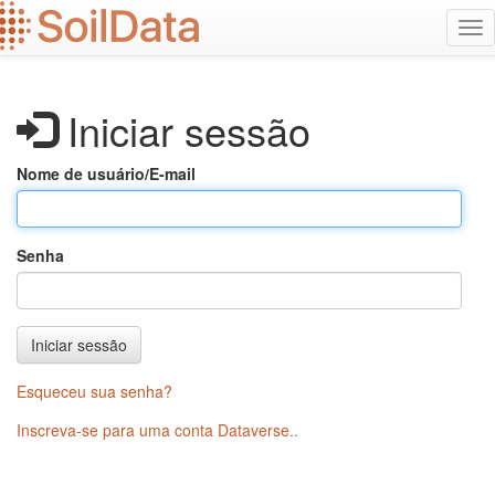
Ir
Alt
para
na
o
conteúdo
principal
Iniciar sessão
Nome de usuário/E-mail
Senha
Iniciar sessão
Esqueceu sua senha?
Inscreva-se para uma conta Dataverse.
.