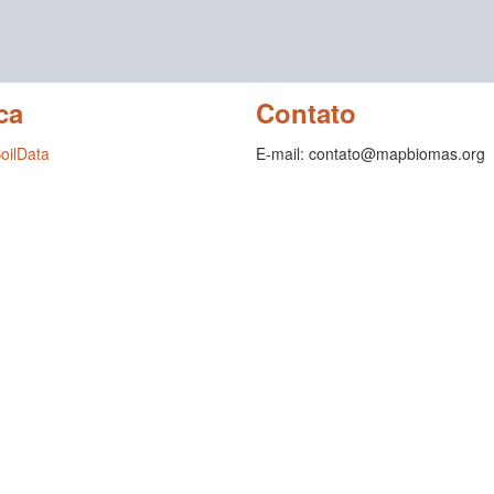
ca
Contato
SoilData
E-mail: contato@mapbiomas.org