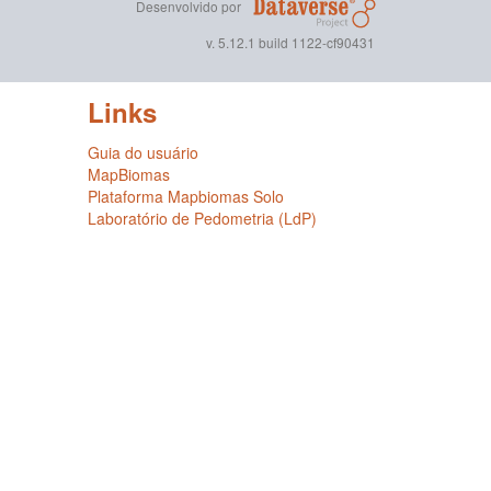
Desenvolvido por
v. 5.12.1 build 1122-cf90431
Links
Guia do usuário
MapBiomas
Plataforma Mapbiomas Solo
Laboratório de Pedometria (LdP)