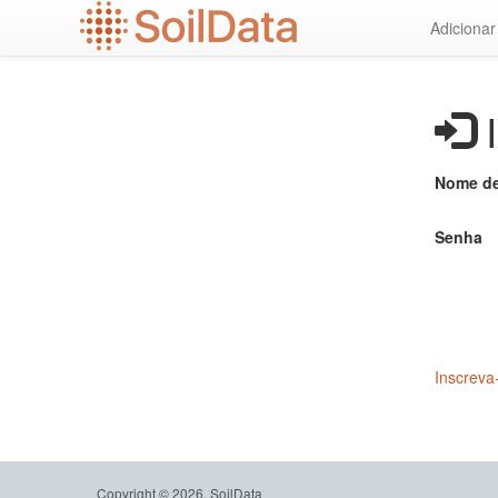
Ir
Adiciona
para
o
conteúdo
principal
I
Nome de
Senha
Inscreva
Copyright © 2026, SoilData