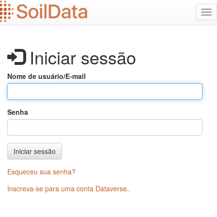
Ir
Alt
para
na
o
conteúdo
principal
Iniciar sessão
Nome de usuário/E-mail
Senha
Iniciar sessão
Esqueceu sua senha?
Inscreva-se para uma conta Dataverse.
.