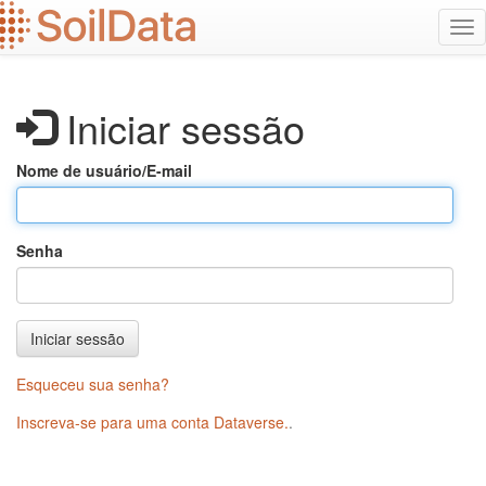
Ir
Alt
para
na
o
conteúdo
principal
Iniciar sessão
Nome de usuário/E-mail
Senha
Iniciar sessão
Esqueceu sua senha?
Inscreva-se para uma conta Dataverse.
.