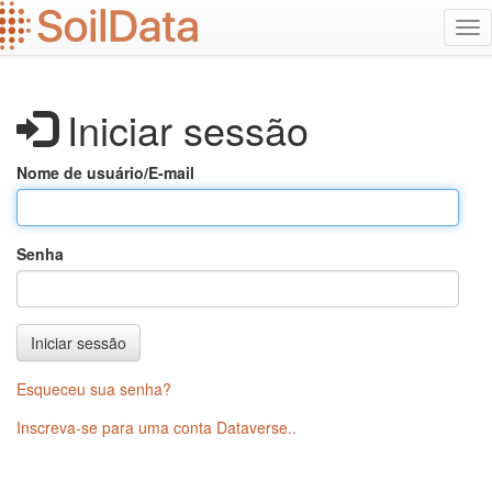
Ir
Alt
para
na
o
conteúdo
principal
Iniciar sessão
Nome de usuário/E-mail
Senha
Iniciar sessão
Esqueceu sua senha?
Inscreva-se para uma conta Dataverse.
.