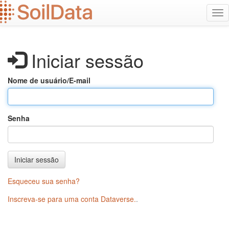
Ir
Alt
para
na
o
conteúdo
principal
Iniciar sessão
Nome de usuário/E-mail
Senha
Iniciar sessão
Esqueceu sua senha?
Inscreva-se para uma conta Dataverse.
.