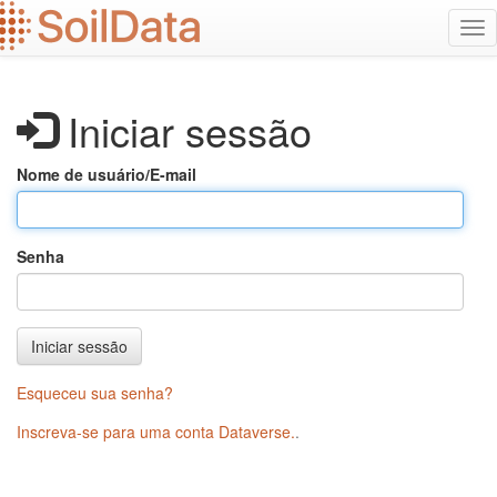
Ir
Alt
para
na
o
conteúdo
principal
Iniciar sessão
Nome de usuário/E-mail
Senha
Iniciar sessão
Esqueceu sua senha?
Inscreva-se para uma conta Dataverse.
.