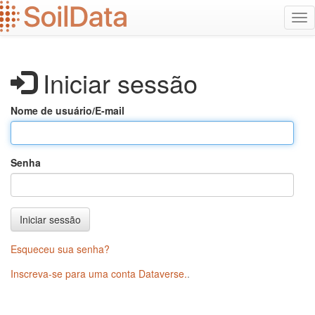
Ir
Alt
para
na
o
conteúdo
principal
Iniciar sessão
Nome de usuário/E-mail
Senha
Iniciar sessão
Esqueceu sua senha?
Inscreva-se para uma conta Dataverse.
.