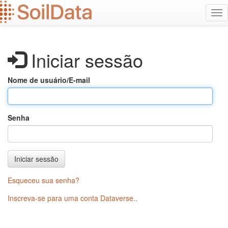
Ir
Alt
para
na
o
conteúdo
principal
Iniciar sessão
Nome de usuário/E-mail
Senha
Iniciar sessão
Esqueceu sua senha?
Inscreva-se para uma conta Dataverse.
.