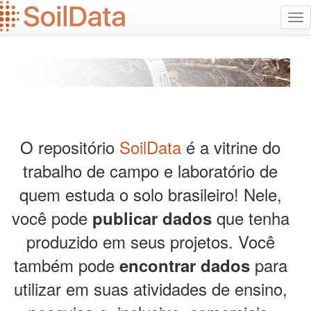
Ir
Alt
para
na
o
conteúdo
principal
O repositório
SoilData
é a vitrine do
trabalho de campo e laboratório de
quem estuda o solo brasileiro! Nele,
você pode
que tenha
publicar dados
produzido em seus projetos. Você
também pode
para
encontrar dados
utilizar em suas atividades de ensino,