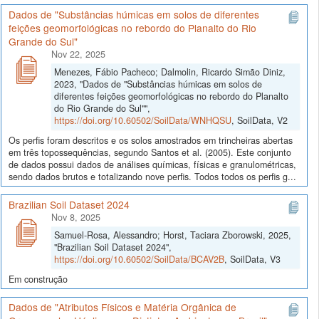
Dados de "Substâncias húmicas em solos de diferentes
feições geomorfológicas no rebordo do Planalto do Rio
Grande do Sul"
Nov 22, 2025
Menezes, Fábio Pacheco; Dalmolin, Ricardo Simão Diniz,
2023, "Dados de "Substâncias húmicas em solos de
diferentes feições geomorfológicas no rebordo do Planalto
do Rio Grande do Sul"",
https://doi.org/10.60502/SoilData/WNHQSU
, SoilData, V2
Os perfis foram descritos e os solos amostrados em trincheiras abertas
em três topossequências, segundo Santos et al. (2005). Este conjunto
de dados possui dados de análises químicas, físicas e granulométricas,
sendo dados brutos e totalizando nove perfis. Todos todos os perfis g...
Brazilian Soil Dataset 2024
Nov 8, 2025
Samuel-Rosa, Alessandro; Horst, Taciara Zborowski, 2025,
"Brazilian Soil Dataset 2024",
https://doi.org/10.60502/SoilData/BCAV2B
, SoilData, V3
Em construção
Dados de "Atributos Físicos e Matéria Orgânica de