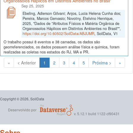
Organossolos Háplicos em Distintos Ambientes no Brasil"
Sep 25, 2025
Ebeling, Adierson Gilvani; Anjos, Lucia Helena Cunha dos;
Pereira, Marcos Gervasio; Novotny, Etelvino Henrique,
2025, "Dados de "Atributos Físicos e Matéria Orgânica de
Organossolos Háplicos em Distintos Ambientes no Brasil"",
https://doi.org/10.60502/SoilData/ABJUMR
, SoilData, V1
O trabalho possui 8 eventos e 38 camadas, os dados são
georreferenciados, os dados possuem análise física e quimica, foram
realizadas as coletas nos estados do RJ, MA e PR.
(Atual)
«
< Anterior
1
2
3
4
5
Próxima >
»
Copyright © 2026, SoilData
Desenvolvido por
v. 5.12.1 build 1122-cf90431
Sobre