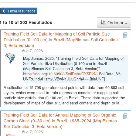
Filtrar resultados
1 to 10 of 303 Resultados
Ordenar
Training Field Soil Data for Mapping of Soil Particle Size
Distribution (0-100 cm) in Brazil (MapBiomas Soil Collection
3, Beta Version)
Aug 7, 2026
MapBiomas, 2025, "Training Field Soil Data for Mapping of
Soil Particle Size Distribution (0-100 cm) in Brazil
(MapBiomas Soil Collection 3, Beta Version)",
https://doi.org/10.60502/SoilData/OXSR2N
, SoilData, V6,
UNF:6:nd9Hlzm2JVBwN1JU3QhrhA== [fileUNF]
A collection of 15,798 georeferenced points with data from 60,883 soil
layers, which were used to train regression models for mapping soil
particle size distribution (0-100 cm) in Brazil. These data supported the
development of maps of clay, silt, and sand content and depth to la...
Training Field Soil Data for Annual Mapping of Soil Organic
Carbon Stock (0–30 cm) in Brazil, 1985–2024 (MapBiomas
Soil Collection 3, Beta Version)
Aug 7, 2026