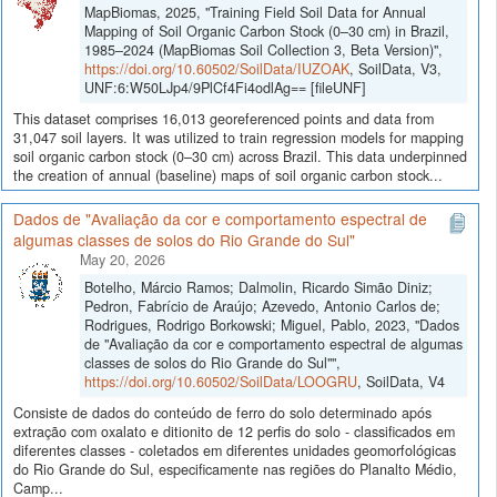
MapBiomas, 2025, "Training Field Soil Data for Annual
Mapping of Soil Organic Carbon Stock (0–30 cm) in Brazil,
1985–2024 (MapBiomas Soil Collection 3, Beta Version)",
https://doi.org/10.60502/SoilData/IUZOAK
, SoilData, V3,
UNF:6:W50LJp4/9PlCf4Fi4odlAg== [fileUNF]
This dataset comprises 16,013 georeferenced points and data from
31,047 soil layers. It was utilized to train regression models for mapping
soil organic carbon stock (0–30 cm) across Brazil. This data underpinned
the creation of annual (baseline) maps of soil organic carbon stock...
Dados de "Avaliação da cor e comportamento espectral de
algumas classes de solos do Rio Grande do Sul"
May 20, 2026
Botelho, Márcio Ramos; Dalmolin, Ricardo Simão Diniz;
Pedron, Fabrício de Araújo; Azevedo, Antonio Carlos de;
Rodrigues, Rodrigo Borkowski; Miguel, Pablo, 2023, "Dados
de "Avaliação da cor e comportamento espectral de algumas
classes de solos do Rio Grande do Sul"",
https://doi.org/10.60502/SoilData/LOOGRU
, SoilData, V4
Consiste de dados do conteúdo de ferro do solo determinado após
extração com oxalato e ditionito de 12 perfis do solo - classificados em
diferentes classes - coletados em diferentes unidades geomorfológicas
do Rio Grande do Sul, especificamente nas regiões do Planalto Médio,
Camp...