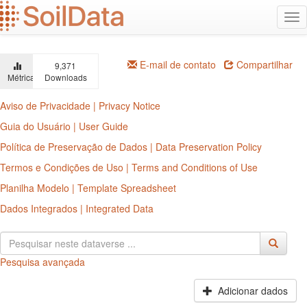
Ir
Alt
para
na
o
conteúdo
principal
E-mail de contato
Compartilhar
9,371
Métricas
Downloads
Aviso de Privacidade | Privacy Notice
Guia do Usuário | User Guide
Política de Preservação de Dados | Data Preservation Policy
Termos e Condições de Uso | Terms and Conditions of Use
Planilha Modelo | Template Spreadsheet
Dados Integrados | Integrated Data
Pesquisa avançada
Adicionar dados