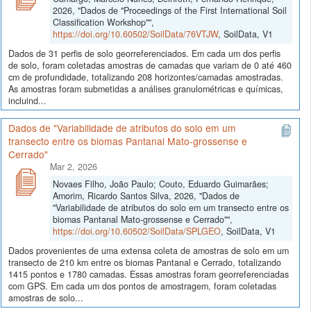
2026, "Dados de "Proceedings of the First International Soil
Classification Workshop"",
https://doi.org/10.60502/SoilData/76VTJW
, SoilData, V1
Dados de 31 perfis de solo georreferenciados. Em cada um dos perfis
de solo, foram coletadas amostras de camadas que variam de 0 até 460
cm de profundidade, totalizando 208 horizontes/camadas amostradas.
As amostras foram submetidas a análises granulométricas e químicas,
incluind...
Dados de "Variabilidade de atributos do solo em um
transecto entre os biomas Pantanal Mato-grossense e
Cerrado"
Mar 2, 2026
Novaes Filho, João Paulo; Couto, Eduardo Guimarães;
Amorim, Ricardo Santos Silva, 2026, "Dados de
"Variabilidade de atributos do solo em um transecto entre os
biomas Pantanal Mato-grossense e Cerrado"",
https://doi.org/10.60502/SoilData/SPLGEO
, SoilData, V1
Dados provenientes de uma extensa coleta de amostras de solo em um
transecto de 210 km entre os biomas Pantanal e Cerrado, totalizando
1415 pontos e 1780 camadas. Essas amostras foram georreferenciadas
com GPS. Em cada um dos pontos de amostragem, foram coletadas
amostras de solo...