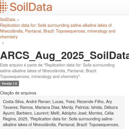
Ir
para
o
SoilData
>
conteúdo
Replication data for: Soils surrounding saline-alkaline lakes of
principal
Nhecolândia, Pantanal, Brazil: Toposequences, mineralogy and
chemistry
>
ARCS_Aug_2025_SoilData
Este arquivo é parte de "Replication data for: Soils surrounding
saline-alkaline lakes of Nhecolândia, Pantanal, Brazil:
Toposequences, mineralogy and chemistry".
Versão 1.0
Citação de arquivos
Costa-Silva, André Renan; Lucas, Yves; Rezende-Filho, Ary
Tavares; Ramos, Mariana Dias; Merdy, Patricia; Ishida, Débora
Ayumi; Barbiero, Laurent; Melfi, Adolpho José; Montes, Célia
Regina, 2025, "Replication data for: Soils surrounding saline-
alkaline lakes of Nhecolândia, Pantanal, Brazil: Toposequences,